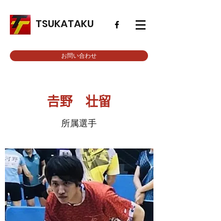
TSUKATAKU
お問い合わせ
𠮷野 壮留
所属選手