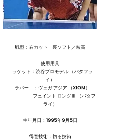
戦型：右カット 裏ソフト／粒高
使用用具
ラケット：渋谷プロモデル （バタフラ
イ）
ラバー ：ヴェガ アジア （XIOM）
フェイント ロングⅢ （バタフ
ライ）
生年月日：1995年9月5日
得意技術：切る技術